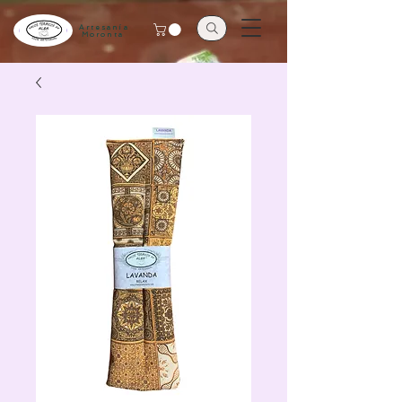
Artesanía
Moronta