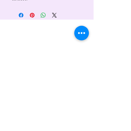
Artesanía Hecha En España. Cuidadosamente
Elaborada Para Aportar Confort Y Calma A
Tu Vida.
INFORMACIÓN DE CONTACTO
sacotermicoalba@gmail.com
www.artesaniamoronta.com
SOCIALES
ENLACES ÚTILES
Inicio
Sobre nosotros
Contacto
Tienda