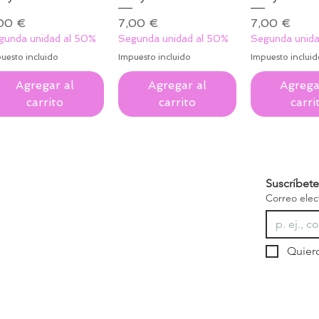
ecio
Precio
Precio
00 €
7,00 €
7,00 €
gunda unidad al 50%
Segunda unidad al 50%
Segunda unida
uesto incluido
Impuesto incluido
Impuesto incluid
Agregar al
Agregar al
Agrega
carrito
carrito
carri
ente Elaborada Para Aportar
Suscríbete
Correo elec
CIALES
ENLACES ÚTILES
Inicio
Quiero
Sobre nosotros
Contacto
Tienda