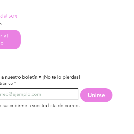
d al 50%
o
r al
to
 a nuestro boletín • ¡No te lo pierdas!
trónico
*
Unirse
 suscribirme a vuestra lista de correo.