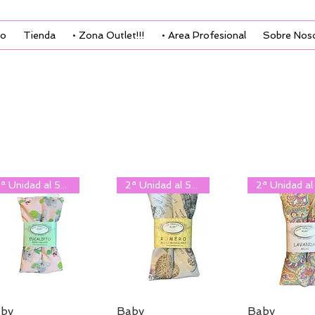
io
Tienda
• Zona Outlet!!!
• Area Profesional
Sobre Nos
2ª Unidad al 50%
2ª Unidad al 50%
by
Baby
Baby
Vista rápida
Vista rápida
Vista rá