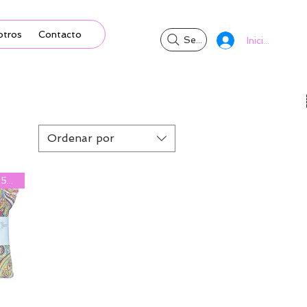
otros
Contacto
Search
Iniciar sesión
Ordenar por
2ª Unidad al 50%
pida