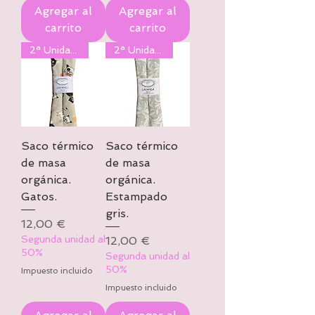
Agregar al
Agregar al
carrito
carrito
2ª Unidad al 50%
2ª Unidad al 50%
Saco térmico
Saco térmico
de masa
de masa
orgánica.
orgánica.
Gatos.
Estampado
gris.
Precio
12,00 €
Segunda unidad al
Precio
12,00 €
50%
Segunda unidad al
50%
Impuesto incluido
Impuesto incluido