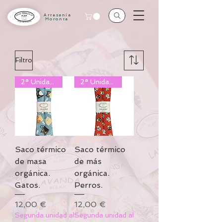
Artesanía
Moronta
Filtro
2ª Unidad al 50%
2ª Unidad al 50%
Saco térmico
Saco térmico
de masa
de más
orgánica.
orgánica.
Gatos.
Perros.
Precio
Precio
12,00 €
12,00 €
Segunda unidad al
Segunda unidad al