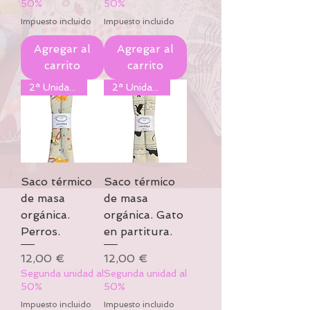
50%
50%
Impuesto incluido
Impuesto incluido
Agregar al
Agregar al
carrito
carrito
2ª Unidad al 50%
2ª Unidad al 50%
Saco térmico
Saco térmico
de masa
de masa
orgánica.
orgánica. Gato
Perros.
en partitura.
Precio
Precio
12,00 €
12,00 €
Segunda unidad al
Segunda unidad al
50%
50%
Impuesto incluido
Impuesto incluido