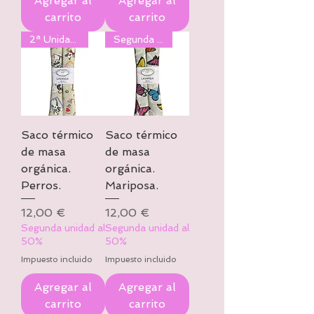
Agregar al
Agregar al
carrito
carrito
2ª Unidad al 50%
Segunda al 50%
Saco térmico
Saco térmico
de masa
de masa
orgánica.
orgánica.
Perros.
Mariposa.
Precio
Precio
12,00 €
12,00 €
Segunda unidad al
Segunda unidad al
50%
50%
Impuesto incluido
Impuesto incluido
Agregar al
Agregar al
carrito
carrito