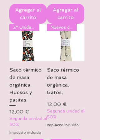
Agregar al
Agregar al
carrito
carrito
2ª Unidad al 50%
Nuevos diseños
Saco térmico
Saco térmico
de masa
de masa
orgánica.
orgánica.
Huesos y
Gatos.
patitas.
Precio
12,00 €
Precio
Segunda unidad al
12,00 €
50%
Segunda unidad al
50%
Impuesto incluido
Impuesto incluido