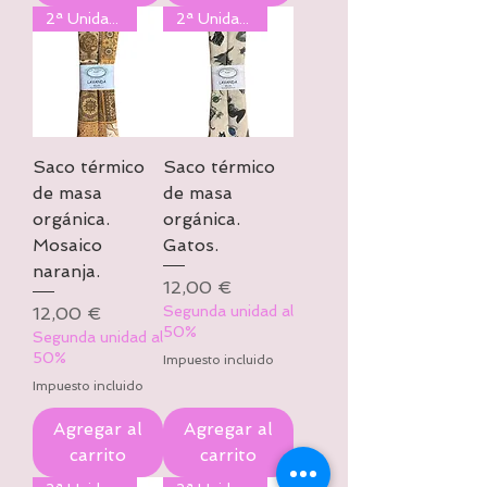
2ª Unidad al 50%
2ª Unidad al 50%
Saco térmico
Saco térmico
de masa
de masa
orgánica.
orgánica.
Mosaico
Gatos.
naranja.
Precio
12,00 €
Precio
Segunda unidad al
12,00 €
50%
Segunda unidad al
50%
Impuesto incluido
Impuesto incluido
Agregar al
Agregar al
carrito
carrito