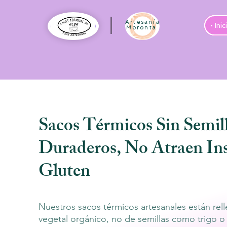
Artesanía
• Inic
Moronta
Sacos Térmicos Sin Semil
Duraderos, No Atraen Ins
Gluten
Nuestros sacos térmicos artesanales están rell
vegetal orgánico, no de semillas como trigo o