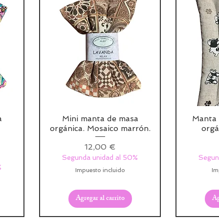
a
Mini manta de masa
Manta 
orgánica. Mosaico marrón.
orgá
Precio
12,00 €
Segunda unidad al 50%
Segun
%
Impuesto incluido
Im
Agregar al carrito
Ag