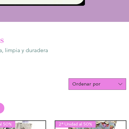
s
a, limpia y duradera
Ordenar por
al 50%
2ª Unidad al 50%