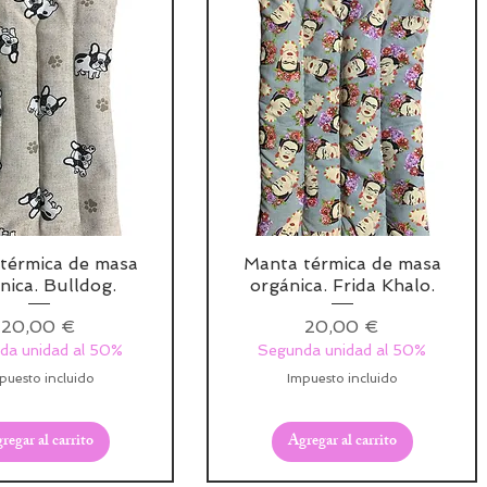
térmica de masa
Manta térmica de masa
nica. Bulldog.
orgánica. Frida Khalo.
Precio
Precio
20,00 €
20,00 €
da unidad al 50%
Segunda unidad al 50%
puesto incluido
Impuesto incluido
regar al carrito
Agregar al carrito