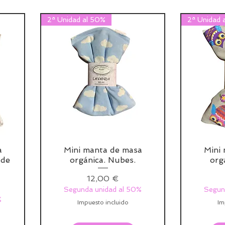
2ª Unidad al 50%
2ª Unidad 
a
Mini manta de masa
Mini
 de
orgánica. Nubes.
org
Precio
12,00 €
Segunda unidad al 50%
Segun
%
Impuesto incluido
Im