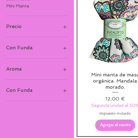
Mini Manta
Precio
7 €
20 €
Con Funda
Aroma
Mini manta de mas
orgánica. Mandala
Eucalipto
morado.
Hierbabuena
Con Funda
Lavanda
Precio
12,00 €
Romero
Con funda
Segunda unidad al 50
Sin funda
Impuesto incluido
Agregar al carrito