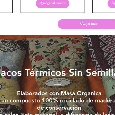
Agregar al carrito
Ag
Cargar más
Sacos Térmicos
Sin Semill
Elaborados con Masa Organica​
s un compuesto 100% reciclado de madera
de conservación
 calor. Este material, a diferencia de las