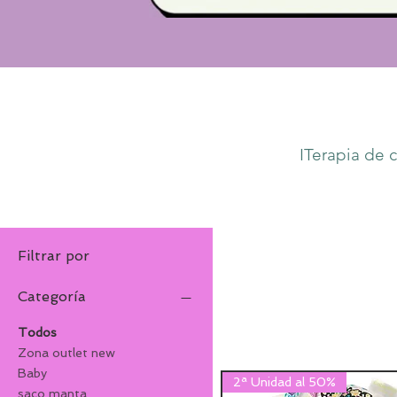
ITerapia de 
Filtrar por
Categoría
Todos
Zona outlet new
Baby
2ª Unidad al 50%
saco manta