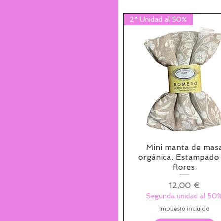
2ª Unidad al 50%
Mini manta de mas
orgánica. Estampado
flores.
Precio
12,00 €
Segunda unidad al 50
Impuesto incluido