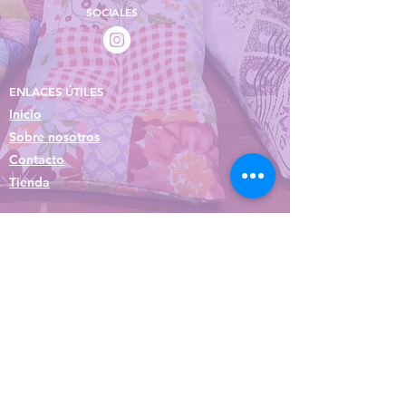
SOCIALES
ENLACES ÚTILES
Inicio
Sobre nosotros
Contacto
Tienda
Suscríbete a nuestro boletín • ¡No 
te lo pierdas!
Correo electrónico
*
Unirse
Quiero suscribirme a vuestra 