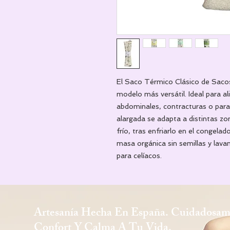
El Saco Térmico Clásico de Saco
modelo más versátil. Ideal para al
abdominales, contracturas o para 
alargada se adapta a distintas z
frío, tras enfriarlo en el congel
masa orgánica sin semillas y lava
para celíacos.
Artesanía Hecha En España. Cuidadosam
Confort Y Calma A Tu Vida.