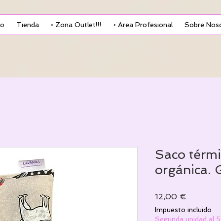
io
Tienda
• Zona Outlet!!!
• Area Profesional
Sobre Nos
Saco térm
orgánica. 
Precio
12,00 €
Impuesto incluido
Segunda unidad al 