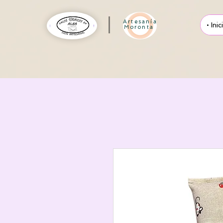
Artesanía
• Inic
Moronta