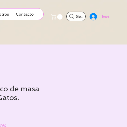
otros
Contacto
Search
Iniciar sesión
ico de masa
Gatos.
50%