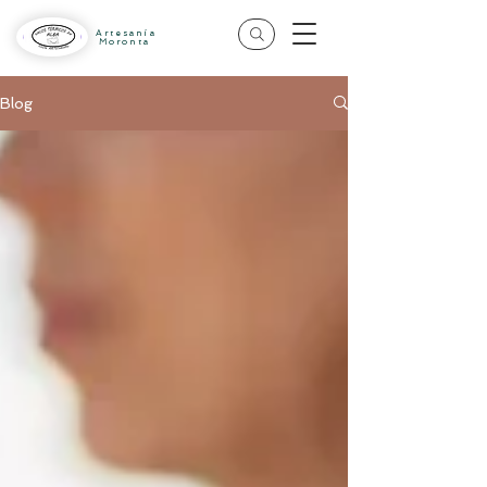
Artesanía
Moronta
Blog